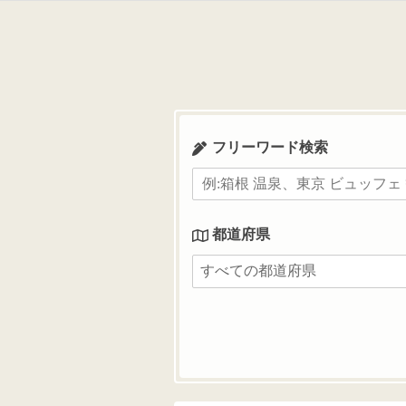
コ
ン
テ
ン
ツ
へ
ス
フリーワード検索
キ
ッ
プ
都道府県