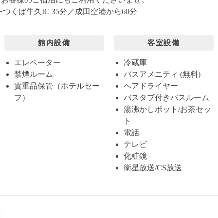
〜つくば牛久IC 35分／成田空港から60分
館内設備
客室設備
エレベーター
冷蔵庫
禁煙ルーム
バスアメニティ (無料)
貴重品保管（ホテルセー
ヘアドライヤー
フ）
バスタブ付きバスルーム
湯沸かしポット/お茶セッ
ト
電話
テレビ
化粧鏡
衛星放送/CS放送