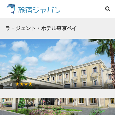
コ
旅宿ジャパン
ン
テ
ン
ツ
ラ・ジェント・ホテル東京ベイ
へ
ス
キ
ッ
プ
★★★★
星評価 :
女子だけの旅に最適