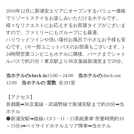
2016年12月に新浦安エリアにオープンするバリュー価格
でリゾートステイをお楽しみいただけるホテルです。
様々なリクエストにお応えするお部屋タイプがございま
すので、ファミリーにもグループにも最適。
ハリウッドツインや洗い場付お風呂で小さなお子様も安
心です。(※一部ユニットバスのお部屋もございます。)
24時間営業コンビニもホテルに隣接。パークまでシャト
ルバスで約25分！東京駅よりJR京葉線新浦安まで20分。
当ホテルのcheck-in
15:00～24:00
当ホテルの
check-out
12:00
当ホテルの
室数
全291室
【アクセス】
首都圏➡︎JR京葉線・武蔵野線で新浦安駅まで約20分➡︎当
ホテル
⚫️新浦安駅➡︎路線バス3・11・23系統乗車’所要時間約10
～15分)➡︎ベイサイドホテルエリア降車➡︎当ホテル