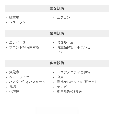
主な設備
駐車場
エアコン
レストラン
館内設備
エレベーター
禁煙ルーム
フロント24時間対応
貴重品保管（ホテルセー
フ）
客室設備
冷蔵庫
バスアメニティ (無料)
ヘアドライヤー
金庫
バスタブ付きバスルーム
湯沸かしポット/お茶セット
電話
テレビ
化粧鏡
衛星放送/CS放送