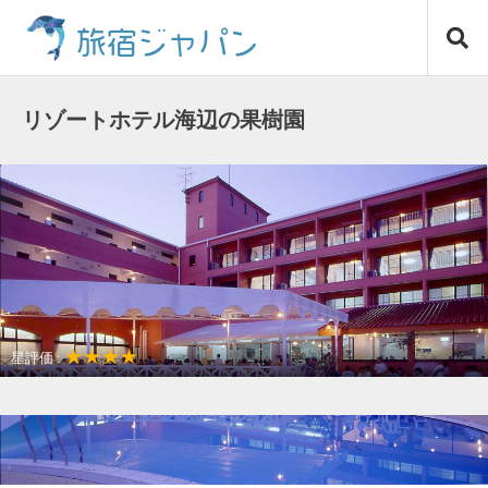
コ
旅宿ジャパン
ン
テ
ン
ツ
リゾートホテル海辺の果樹園
へ
ス
キ
ッ
プ
★★★★
星評価 :
景色や自然が美しい