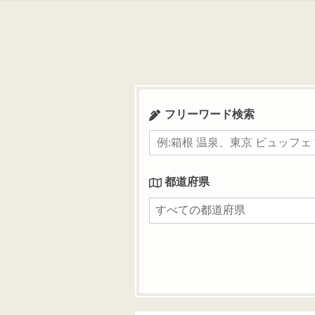
コ
ン
テ
ン
ツ
へ
ス
フリーワード検索
キ
ッ
プ
都道府県