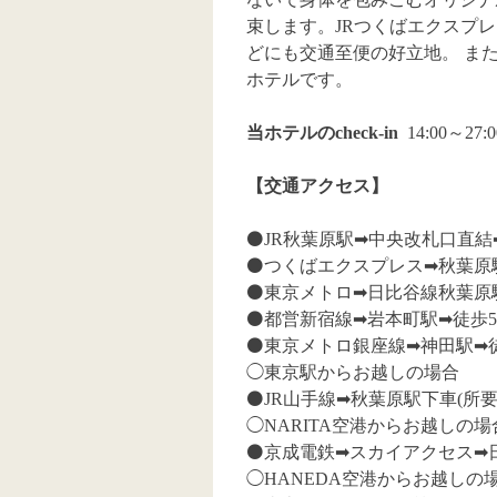
束します。JRつくばエクスプ
どにも交通至便の好立地。 ま
ホテルです。
当ホテルのcheck-in
14:00～27
【交通アクセス】
⚫️
JR秋葉原駅➡︎中央改札口直結
⚫️
つくばエクスプレス➡︎秋葉原
⚫️
東京メトロ➡︎日比谷線秋葉原駅
⚫️
都営新宿線➡︎岩本町駅➡︎徒歩
⚫️
東京メトロ銀座線➡︎神田駅➡︎
◯東京駅からお越しの場合
⚫️
JR山手線➡︎秋葉原駅下車(所
◯NARITA空港からお越しの場
⚫️
京成電鉄➡︎スカイアクセス➡︎
◯HANEDA空港からお越しの