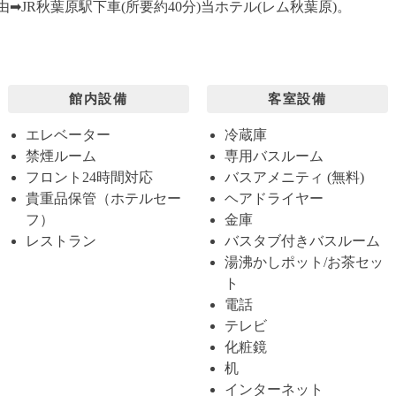
➡︎JR秋葉原駅下車(所要約40分)当ホテル(レム秋葉原)。
館内設備
客室設備
エレベーター
冷蔵庫
禁煙ルーム
専用バスルーム
フロント24時間対応
バスアメニティ (無料)
貴重品保管（ホテルセー
ヘアドライヤー
フ）
金庫
レストラン
バスタブ付きバスルーム
湯沸かしポット/お茶セッ
ト
電話
テレビ
化粧鏡
机
インターネット