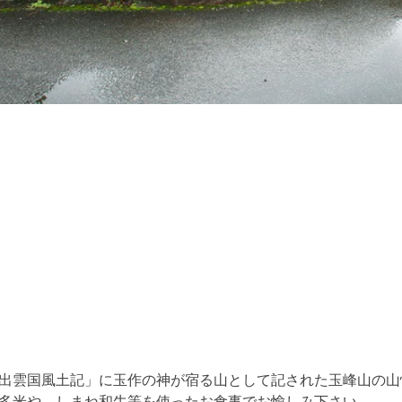
出雲国風土記」に玉作の神が宿る山として記された玉峰山の山
多米や、しまね和牛等を使ったお食事でお愉しみ下さい。