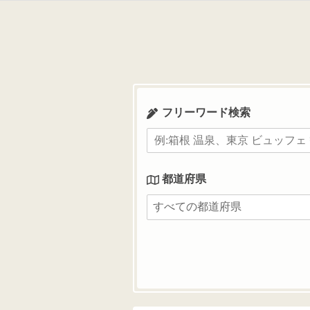
コ
ン
テ
ン
ツ
へ
ス
フリーワード検索
キ
ッ
プ
都道府県