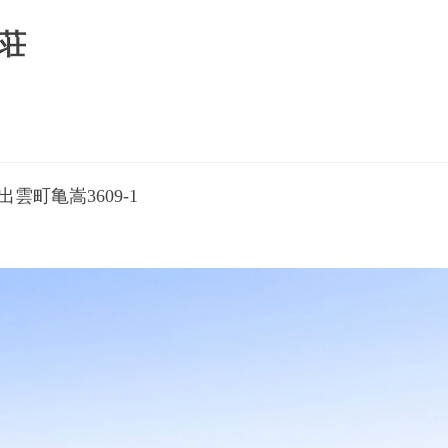
荘
雲町亀嵩3609-1