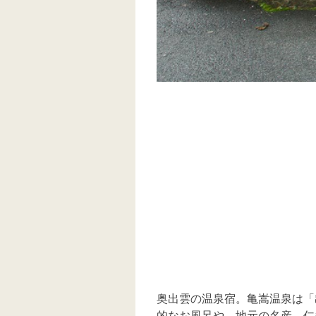
奥出雲の温泉宿。亀嵩温泉は「
的なお風呂や、地元の名産、仁