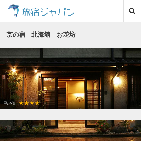
コ
旅宿ジャパン
ン
テ
ン
ツ
京の宿 北海館 お花坊
へ
ス
キ
ッ
プ
★★★★
星評価 :
アクセスが良い