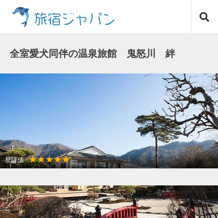
コ
旅宿ジャパン
ン
テ
ン
ツ
全室愛犬同伴の温泉旅館 鬼怒川 絆
へ
ス
キ
ッ
プ
★★★★★
星評価 :
温泉リゾート