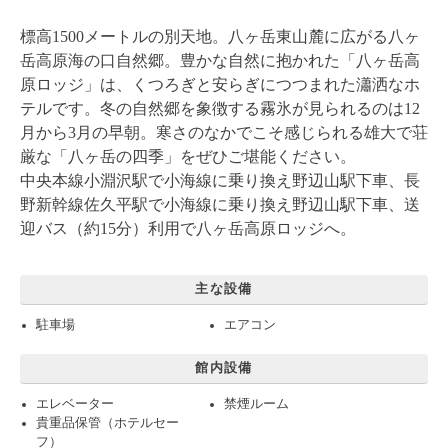
標高1500メートルの別天地。八ヶ岳東山麓に広がる八ヶ
岳高原海の口自然郷。豊かな自然に抱かれた「八ヶ岳高
原ロッジ」は、くつろぎと安らぎにつつまれた瀟洒なホ
テルです。冬の自然郷を象徴する霧氷が見られるのは12
月から3月の早朝。寒さのなかでこそ感じられる雄大で荘
厳な「八ヶ岳の四季」をぜひご堪能ください。
中央本線小淵沢駅で小海線に乗り換え野辺山駅下車、長
野新幹線佐久平駅で小海線に乗り換え野辺山駅下車、送
迎バス（約15分）利用で八ヶ岳高原ロッジへ。
主な設備
駐車場
エアコン
館内設備
エレベーター
禁煙ルーム
貴重品保管（ホテルセー
フ）