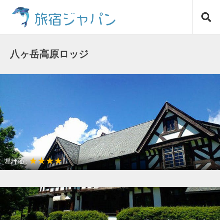
コ
旅宿ジャパン
ン
テ
ン
ツ
八ヶ岳高原ロッジ
へ
ス
キ
ッ
プ
★★★★
星評価 :
観光名所が近い