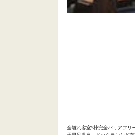
全離れ客室5棟完全バリアフリ
天風呂温泉、ドックランなど充