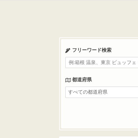
コ
ン
テ
ン
ツ
へ
ス
フリーワード検索
キ
ッ
プ
都道府県