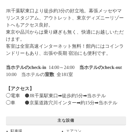
JR千葉駅東口より徒歩約3分の好立地。幕張メッセやマ
リンスタジアム、アウトレット、東京ディズニーリゾー
トへもアクセス良好。
東京や品川からは乗り継ぎも無く、快適にお越しいただ
けます。
客室は全室高速インターネット無料！館内にはコインラ
ンドリーもあり、出張や長期 宿泊にも便利です。
当ホテルのcheck-in
14:00～24:00
当ホテルのcheck-ou
t
10:00 当ホテルの
室数
全181室
【アクセス】
◯電車 ⚫️JR千葉駅東口➡︎徒歩約5分➡︎当ホテル
◯車 ⚫️京葉道路穴川インター➡︎約15分➡︎当ホテル
主な設備
駐車場
エアコン