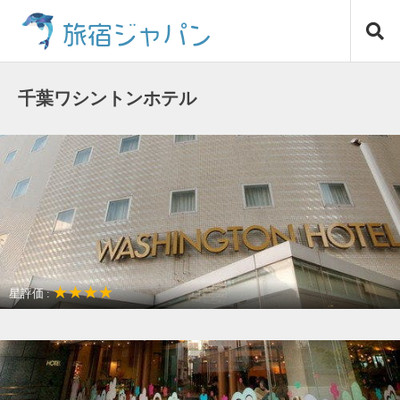
コ
旅宿ジャパン
ン
テ
ン
ツ
千葉ワシントンホテル
へ
ス
キ
ッ
プ
★★★★
星評価 :
駅近