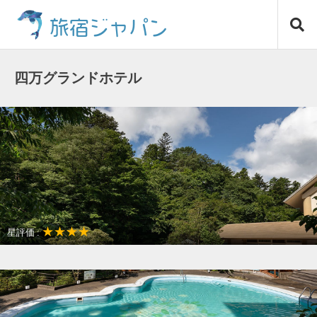
コ
旅宿ジャパン
ン
テ
ン
ツ
四万グランドホテル
へ
ス
キ
ッ
プ
★★★★
星評価 :
温泉リゾート