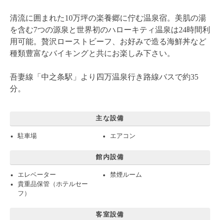
清流に囲まれた10万坪の楽養郷に佇む温泉宿。美肌の湯
を含む7つの源泉と世界初のハローキティ温泉は24時間利
用可能。贅沢ローストビーフ、お好みで造る海鮮丼など
種類豊富なバイキングと共にお楽しみ下さい。
吾妻線「中之条駅」より四万温泉行き路線バスで約
35
分
。
主な設備
駐車場
エアコン
館内設備
エレベーター
禁煙ルーム
貴重品保管（ホテルセー
フ）
客室設備