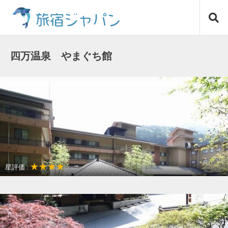
コ
旅宿ジャパン
ン
テ
ン
ツ
四万温泉 やまぐち館
へ
ス
キ
ッ
プ
★★★★
星評価 :
温泉リゾート