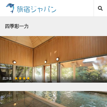
コ
旅宿ジャパン
ン
テ
ン
ツ
四季彩一力
へ
ス
キ
ッ
プ
★★★★
星評価 :
温泉リゾート
女子だけの旅に最適