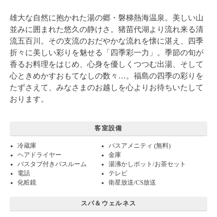
雄大な自然に抱かれた湯の郷・磐梯熱海温泉。美しい山
並みに囲まれた悠久の静けさ。猪苗代湖より流れ来る清
流五百川。その支流のおだやかな流れを懐に湛え、四季
折々に美しい彩りを魅せる「四季彩一力」。季節の旬が
香るお料理をはじめ、心身を優しくつつむ出湯、そして
心ときめかすおもてなしの数々…。福島の四季の彩りを
たずさえて、みなさまのお越しを心よりお待ちいたして
おります。
客室設備
冷蔵庫
バスアメニティ (無料)
ヘアドライヤー
金庫
バスタブ付きバスルーム
湯沸かしポット/お茶セット
電話
テレビ
化粧鏡
衛星放送/CS放送
スパ＆ウェルネス