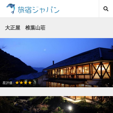
コ
旅宿ジャパン
ン
テ
ン
ツ
大正屋 椎葉山荘
へ
ス
キ
ッ
プ
★★★★
星評価 :
温泉リゾート