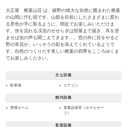
大正屋 椎葉山荘 は、嬉野の雄大な自然に囲まれた椎葉
の山間に佇む宿です。山肌を目前にしたさまざまに変わ
る景色が手に取るように、間近でお楽しみいただけま
す。傍を流れる渓流のせせらぎは部屋まで届き、耳を澄
ませば虫の声も聞こえてきます…。窓の外に目をやると
野の草花が、いっそうの彩を添えてくれているようで
す。自然のつくりだす美しい椎葉の四季をこころゆくま
でお楽しみください。
主な設備
駐車場
エアコン
館内設備
禁煙ルーム
貴重品保管（ホテルセー
フ）
客室設備