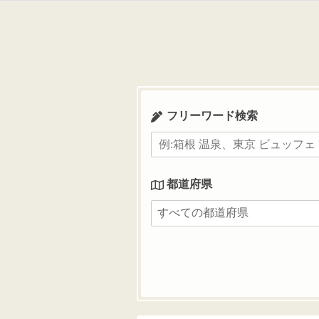
コ
ン
テ
ン
ツ
へ
ス
フリーワード検索
キ
ッ
プ
都道府県