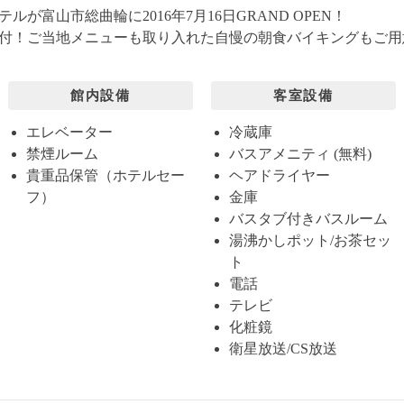
が富山市総曲輪に2016年7月16日GRAND OPEN！
付！ご当地メニューも取り入れた自慢の朝食バイキングもご用
館内設備
客室設備
エレベーター
冷蔵庫
禁煙ルーム
バスアメニティ (無料)
貴重品保管（ホテルセー
ヘアドライヤー
フ）
金庫
バスタブ付きバスルーム
湯沸かしポット/お茶セッ
ト
電話
テレビ
化粧鏡
衛星放送/CS放送