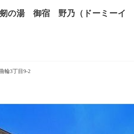
剱の湯 御宿 野乃（ドーミーイ
輪3丁目9-2