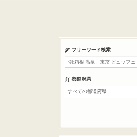
コ
ン
テ
ン
ツ
へ
ス
フリーワード検索
キ
ッ
プ
都道府県