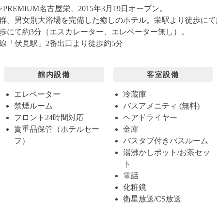
REMIUM名古屋栄、2015年3月19日オープン。
群。男女別大浴場を完備した癒しのホテル。栄駅より徒歩にて
歩にて約3分（エスカレーター、エレベーター無し）。
線「伏見駅」2番出口より徒歩約5分
館内設備
客室設備
エレベーター
冷蔵庫
禁煙ルーム
バスアメニティ (無料)
フロント24時間対応
ヘアドライヤー
貴重品保管（ホテルセー
金庫
フ）
バスタブ付きバスルーム
湯沸かしポット/お茶セッ
ト
電話
化粧鏡
衛星放送/CS放送