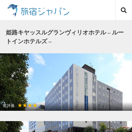
コ
旅宿ジャパン
ン
テ
ン
ツ
姫路キヤッスルグランヴィリオホテル – ルー
へ
トインホテルズ –
ス
キ
ッ
プ
★★★★
星評価 :
観光名所が近い