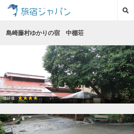
コ
旅宿ジャパン
ン
テ
ン
ツ
島崎藤村ゆかりの宿 中棚荘
へ
ス
キ
ッ
プ
★★★★
星評価 :
アクセスが良い