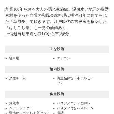
創業100年を誇る大人の隠れ家旅館。温泉水と地元の厳選
素材を使った自慢の和風会席料理は明治31年に建てられ
た「草風亭」で頂きます。江戸時代の古民家を移築した
「はりこし亭」も一見の価値あり。
上信越自動車道小諸I.Cから車約8分。
主な設備
駐車場
エアコン
館内設備
禁煙ルーム
貴重品保管（ホテルセー
フ）
客室設備
冷蔵庫
バスアメニティ (無料)
ヘアドライヤー
バスタブ付きバスルーム
湯沸かしポット/お茶セット
電話