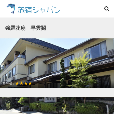
コ
旅宿ジャパン
ン
テ
ン
ツ
強羅花扇 早雲閣
へ
ス
キ
ッ
プ
★★★★
星評価 :
温泉リゾート
観光名所が近い