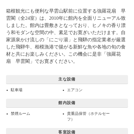
箱根観光にも便利な早雲山駅前に位置する強羅花扇 早
雲閣（全24室）は、2010年に館内を全面リニューアル致
しました。館内は畳敷きとなっており、ヒノキの香り漂
う和モダンな空間の中、素足でお寛ぎいただけます。自
家源泉かけ流しの「にごり湯」と飛騨の指定業者が厳選
した飛騨牛、相模漁港で揚がる新鮮な魚や各地の旬の食
材と共にお楽しみください。この機会に是非「強羅花
扇 早雲閣」でお寛ぎください。
主な設備
駐車場
エアコン
館内設備
禁煙ルーム
貴重品保管（ホテルセー
フ）
客室設備