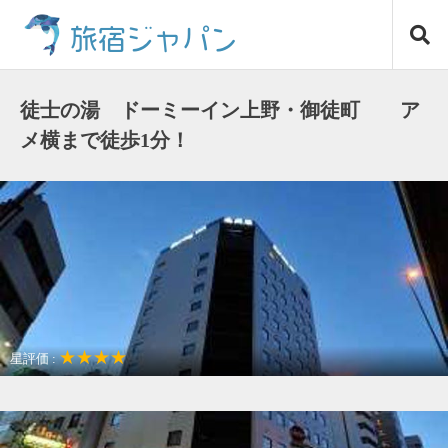
コ
旅宿ジャパン
ン
テ
ン
ツ
徒士の湯 ドーミーイン上野・御徒町 ア
へ
メ横まで徒歩1分！
ス
キ
ッ
プ
★★★★
星評価 :
アクセスが良い