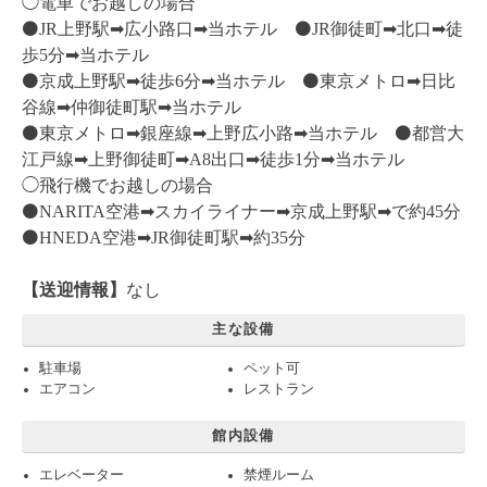
◯電車でお越しの場合
⚫️JR上野駅➡︎広小路口➡︎当ホテル ⚫️JR御徒町➡︎北口➡︎徒
歩5分➡︎当ホテル
⚫️京成上野駅➡︎徒歩6分➡︎当ホテル ⚫️東京メトロ➡︎日比
谷線➡︎仲御徒町駅➡︎当ホテル
⚫️東京メトロ➡︎銀座線➡︎上野広小路➡︎当ホテル ⚫️都営大
江戸線➡︎上野御徒町➡︎A8出口➡︎徒歩1分➡︎当ホテル
◯飛行機でお越しの場合
⚫️NARITA空港➡︎スカイライナー➡︎京成上野駅➡︎で約45分
⚫️HNEDA空港➡︎JR御徒町駅➡︎約35分
【送迎情報】
なし
主な設備
駐車場
ペット可
エアコン
レストラン
館内設備
エレベーター
禁煙ルーム