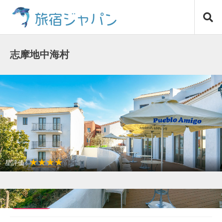
コ
旅宿ジャパン
ン
テ
ン
ツ
志摩地中海村
へ
ス
キ
ッ
プ
★★★★
星評価 :
観光名所が近い