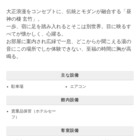
大正浪漫をコンセプトに、伝統とモダンが融合する「昼
神の棲 玄竹」。
一歩、宿に足を踏み入れるとそこは別世界。目に映るす
べてが懐かしく、心躍る。
お部屋に案内され広緑で一息、どこからか聞こえる湯の
音にこの場所でしか体験できない、至福の時間に胸が高
鳴る。
主な設備
駐車場
エアコン
館内設備
貴重品保管（ホテルセー
フ）
客室設備