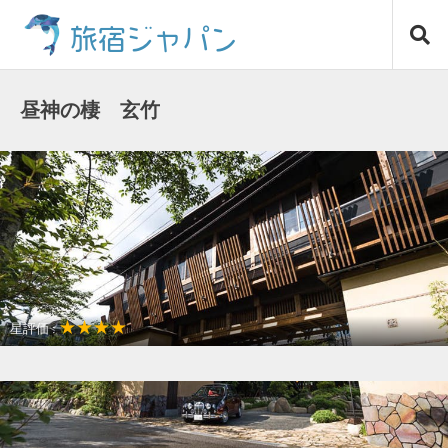
コ
旅宿ジャパン
ン
テ
ン
ツ
昼神の棲 玄竹
へ
ス
キ
ッ
プ
★★★★
星評価 :
温泉リゾート