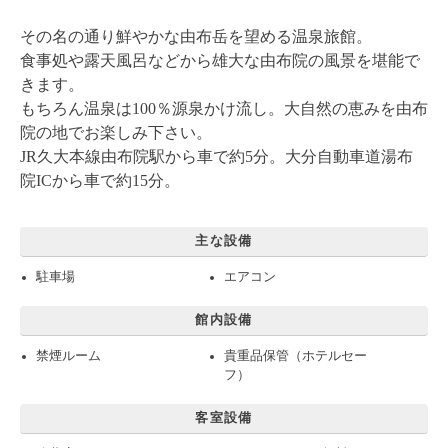
その名の通り鮮やかな由布岳を望める温泉旅館。
食事処や露天風呂などから雄大な由布院の風景を堪能で
きます。
もちろん温泉は100％源泉かけ流し。大自然の恵みを由布
院の地でお楽しみ下さい。
JR久大本線由布院駅から車で約5分。大分自動車道湯布
院ICから車で約15分。
主な設備
駐車場
エアコン
館内設備
禁煙ルーム
貴重品保管（ホテルセー
フ）
客室設備