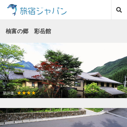
コ
旅宿ジャパン
ン
テ
ン
ツ
柚富の郷 彩岳館
へ
ス
キ
ッ
プ
★★★★
星評価 :
温泉リゾート