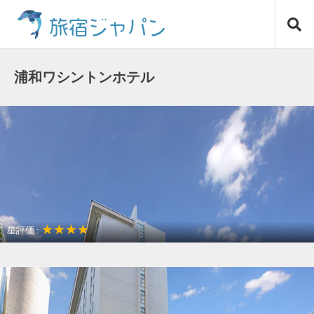
コ
旅宿ジャパン
ン
テ
ン
ツ
浦和ワシントンホテル
へ
ス
キ
ッ
プ
★★★★
星評価 :
アクセスが良い