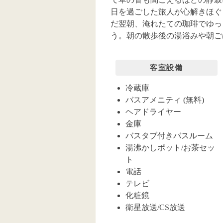
日を過ごした旅人が心解きほぐ
だ翌朝、淹れたての珈琲でゆっ
う。朝の散歩後の湯浴みや朝ご
客室設備
冷蔵庫
バスアメニティ (無料)
ヘアドライヤー
金庫
バスタブ付きバスルーム
湯沸かしポット/お茶セッ
ト
電話
テレビ
化粧鏡
衛星放送/CS放送