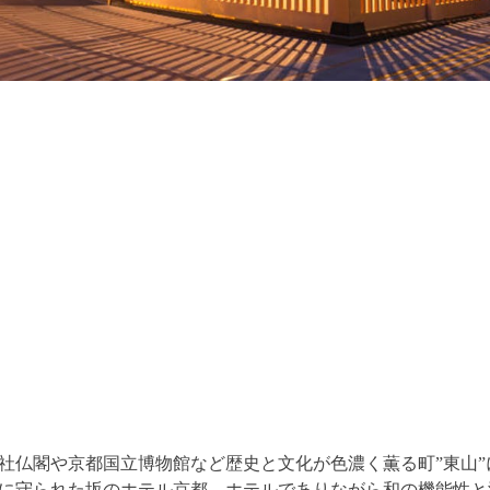
社仏閣や京都国立博物館など歴史と文化が色濃く薫る町”東山
に守られた坂のホテル京都。ホテルでありながら和の機能性と