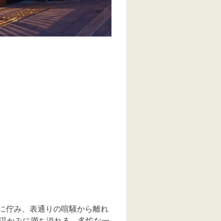
”に佇み、表通りの喧騒から離れ
温かみに満ち溢れる、多忙な一