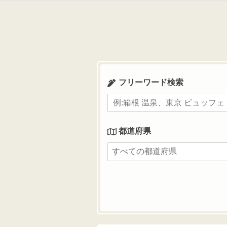
コ
ン
テ
ン
ツ
へ
ス
フリーワード検索
キ
ッ
プ
都道府県