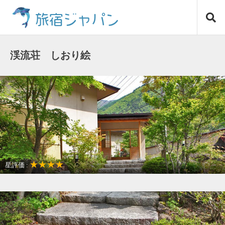
コ
旅宿ジャパン
ン
テ
ン
ツ
渓流荘 しおり絵
へ
ス
キ
ッ
プ
★★★★
星評価 :
観光名所が近い