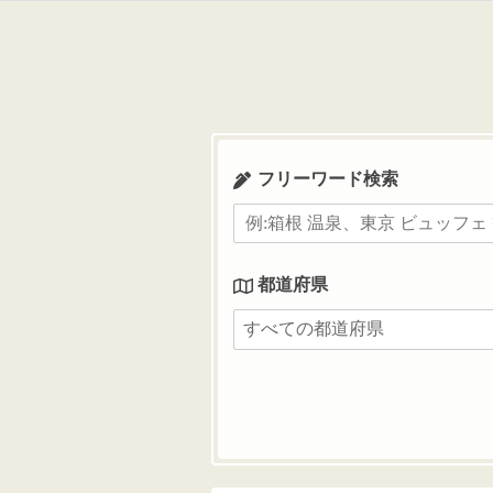
コ
ン
テ
ン
ツ
へ
ス
フリーワード検索
キ
ッ
プ
都道府県