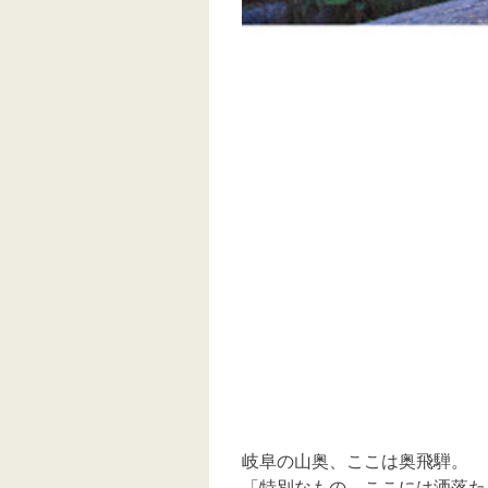
岐阜の山奥、ここは奥飛騨。
「特別なもの…ここには洒落た