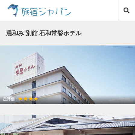
コ
旅宿ジャパン
ン
テ
ン
ツ
湯和み 別館 石和常磐ホテル
へ
ス
キ
ッ
プ
★★★★
星評価 :
温泉リゾート