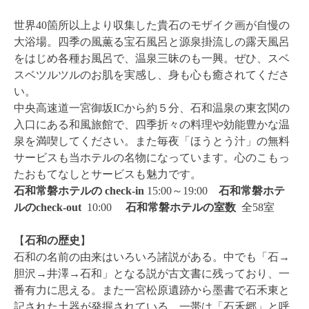
世界40箇所以上より収集した貴石のモザイク画が自慢の
大浴場。四季の風薫る宝石風呂と源泉掛流しの露天風呂
をはじめ各種お風呂で、温泉三昧のも一興。ぜひ、スベ
スベツルツルのお肌を実感し、身も心も癒されてくださ
い。
中央高速道一宮御坂ICから約５分、石和温泉の東玄関の
入口にある和風旅館で、四季折々の料理や効能豊かな温
泉を満喫してください。また毎夜「ほうとう汁」の無料
サービスも当ホテルの名物になっています。心のこもっ
たおもてなしとサービスも魅力です。
石和常磐ホテルの check-in
15:00～19:00
石和常磐ホテ
ルのcheck-out
10:00
石和常磐ホテルの
室数
全58室
【
石和の歴史
】
石和の名前の由来はいろいろ諸説がある。中でも「石→
胆沢→井澤→石和」となる説が古文書に残っており、一
番有力に思える。また一宮松原遺跡から墨書で石禾東と
記された土器が発掘されている。一帯は「石禾郷」と呼