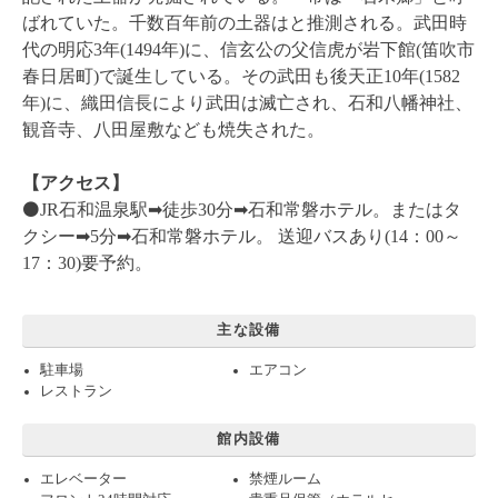
ばれていた。千数百年前の土器はと推測される。武田時
代の明応3年(1494年)に、信玄公の父信虎が岩下館(笛吹市
春日居町)で誕生している。その武田も後天正10年(1582
年)に、織田信長により武田は滅亡され、石和八幡神社、
観音寺、八田屋敷なども焼失された。
【アクセス】
⚫️JR石和温泉駅➡︎徒歩30分➡︎石和常磐ホテル。またはタ
クシー➡︎5分➡︎石和常磐ホテル。 送迎バスあり(14：00～
17：30)要予約。
主な設備
駐車場
エアコン
レストラン
館内設備
エレベーター
禁煙ルーム