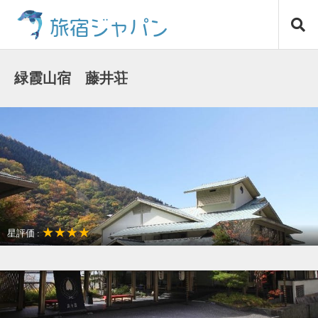
コ
旅宿ジャパン
ン
テ
ン
ツ
緑霞山宿 藤井荘
へ
ス
キ
ッ
プ
★★★★
星評価 :
温泉リゾート