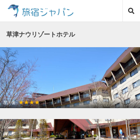
コ
旅宿ジャパン
ン
テ
ン
ツ
草津ナウリゾートホテル
へ
ス
キ
ッ
プ
★★★★
星評価 :
温泉リゾート
女子だけの旅に最適