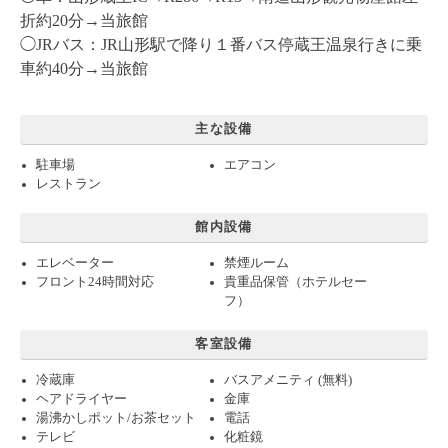
折約20分→当旅館
◯JRバス：JR山形駅で降り１番バス停蔵王温泉行きに乗
車約40分→当旅館
主な設備
駐車場
エアコン
レストラン
館内設備
エレベーター
禁煙ルーム
フロント24時間対応
貴重品保管（ホテルセー
フ）
客室設備
冷蔵庫
バスアメニティ (無料)
ヘアドライヤー
金庫
湯沸かしポット/お茶セット
電話
テレビ
化粧鏡