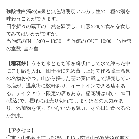
強酸性白濁の温泉と無色透明弱アルカリ性の二種の湯を
味わうことができます。
四季折々の蔵王の自然を満喫し、山形の旬の食材を食し
てみてはいかがですか。
当旅館のIN 15:00～18:30 当旅館の OUT 10:00 当旅館
の室数 全22室
【
稲花餅
】
うるち米ともち米を粉状にして水で練った中
にこし餡を入れ、団子状に丸め蒸し上げて作る蔵王温泉
の名物おやつ。山から採った笹の葉に載せて販売してい
る店が、温泉街に数軒あり、イートインできる店もあ
る。テイクアウト限定の店もある。稲花餅は1枚・
140
円
(税込)で、昼頃には売り切れてしまうほどの人気があ
り、添加物を使っていないのも魅力。その日に食べるの
が約束。
【
アクセス
】
◯車：山形蔵王IC→R286→R13→南進山形観光物産館左