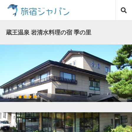
コ
旅宿ジャパン
ン
テ
ン
ツ
蔵王温泉 岩清水料理の宿 季の里
へ
ス
キ
ッ
プ
★★★★
星評価 :
ゲレンデ近く