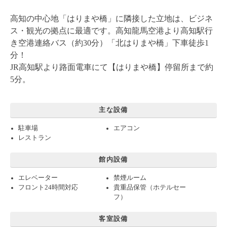
高知の中心地「はりまや橋」に隣接した立地は、ビジネ
ス・観光の拠点に最適です。高知龍馬空港より高知駅行
き空港連絡バス（約30分）「北はりまや橋」下車徒歩1
分！
JR高知駅より路面電車にて【はりまや橋】停留所まで約
5分。
主な設備
駐車場
エアコン
レストラン
館内設備
エレベーター
禁煙ルーム
フロント24時間対応
貴重品保管（ホテルセー
フ）
客室設備