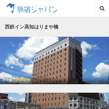
コ
旅宿ジャパン
ン
テ
ン
ツ
西鉄イン高知はりまや橋
へ
ス
キ
ッ
プ
★★★★
星評価 :
駅近