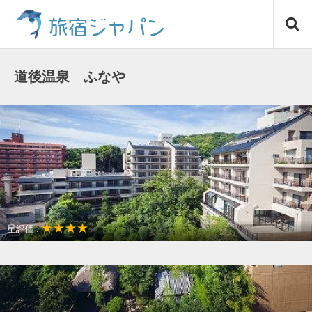
コ
旅宿ジャパン
ン
テ
ン
ツ
道後温泉 ふなや
へ
ス
キ
ッ
プ
★★★★
星評価 :
温泉リゾート