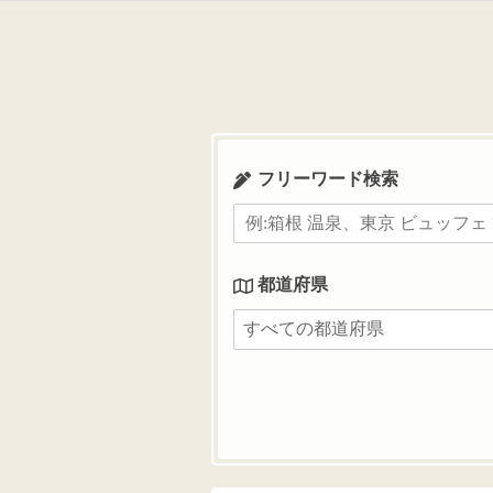
コ
ン
テ
ン
ツ
へ
ス
フリーワード検索
キ
ッ
プ
都道府県