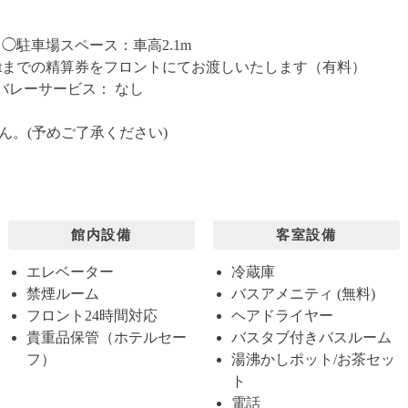
◯駐車場スペース：車高2.1m
eck-outまでの精算券をフロントにてお渡しいたします（有料）
◯バレーサービス： なし
ん。(予めご了承ください)
館内設備
客室設備
エレベーター
冷蔵庫
禁煙ルーム
バスアメニティ (無料)
フロント24時間対応
ヘアドライヤー
貴重品保管（ホテルセー
バスタブ付きバスルーム
フ）
湯沸かしポット/お茶セッ
ト
電話