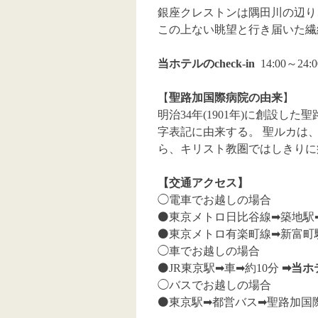
銀座クレストンは隅田川の辺り
この上ない眺望と行き届いた繊
当ホテルのcheck-in
14:00～24
【
聖路加国際病院の由来
】
明治34年(1901年)に創設した
字表記に由来する。
聖ルカは
ら、キリスト教圏ではしきりに
【交通アクセス】
◯電車でお越しの場合
⚫️
東京メトロ日比谷線
➡︎
築地駅
⚫️
東京メトロ有楽町線
➡︎
新富町
◯車でお越しの場合
⚫️
JR東京駅
➡︎
車
➡︎
約10分
➡︎当
◯バスでお越しの場合
⚫️
東京駅
➡︎
都営バス
➡︎
聖路加国