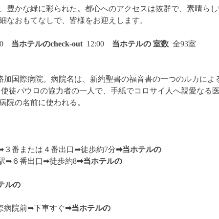
、豊かな緑に彩られた。都心へのアクセスは抜群で、素晴らし
細なおもてなしで、皆様をお迎えします。
:00
当ホテルのcheck-out
12:00
当ホテルの
室数
全93室
聖路加国際病院。
病院名は、新約聖書の福音書の一つのルカによ
、使徒パウロの協力者の一人で、手紙でコロサイ人へ親愛なる
病院の名前に使われる。
➡︎
３番または４番出口
➡︎
徒歩約7分
➡︎当ホテルの
駅
➡︎
６番出口
➡︎
徒歩約8
➡︎当ホテルの
ホテルの
際病院前
➡︎
下車すぐ
➡︎当ホテルの