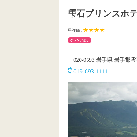
雫石プリンスホ
★★★★
星評価 :
ゲレンデ近く
〒020-0593
岩手県 岩手郡
019-693-1111