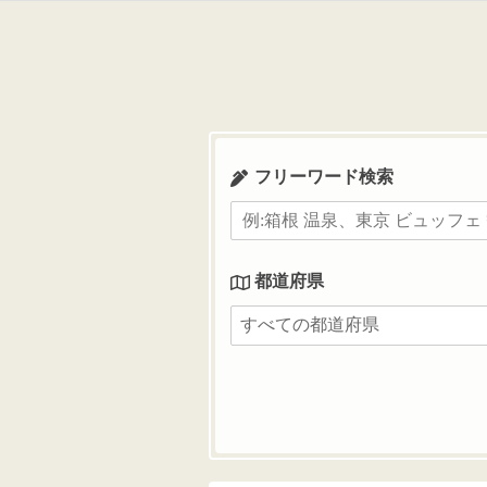
コ
ン
テ
ン
ツ
へ
ス
フリーワード検索
キ
ッ
プ
都道府県