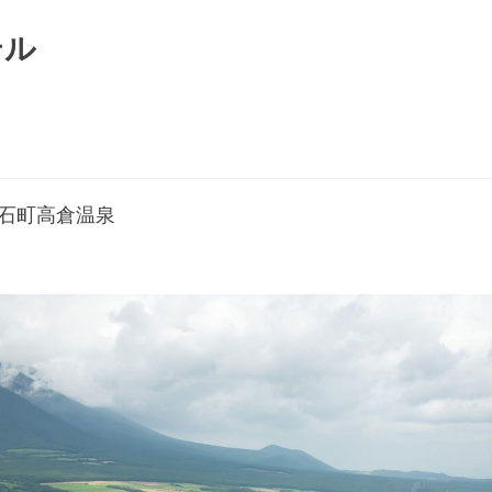
テル
雫石町高倉温泉