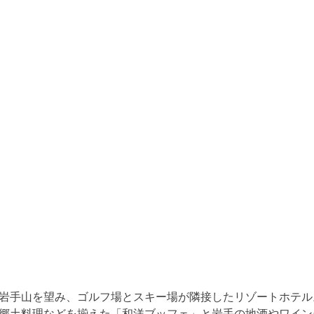
岩手山を望み、ゴルフ場とスキー場が隣接したリゾートホテル
郷土料理などを揃えた「和洋ブッフェ」と岩手の地酒やワイン