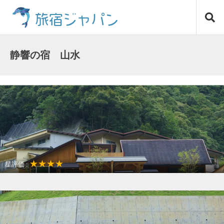
コ
旅宿ジャパン
ン
テ
ン
ツ
静響の宿 山水
へ
ス
キ
ッ
プ
★★★★
星評価 :
温泉リゾート