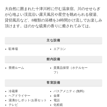
大自然に囲まれた十津川村に佇む温泉宿。川のせせらぎ
が心地よい渓流沿い露天風呂や星空を眺められる寝湯、
貸切風呂など、8種類の浴槽を24時間かけ流しでお楽しみ
頂けます。ほのかな硫黄の香りに癒されてみては。
主な設備
駐車場
エアコン
館内設備
禁煙ルーム
貴重品保管（ホテルセー
フ）
客室設備
冷蔵庫
バスアメニティ (無料)
ヘアドライヤー
金庫
湯沸かしポット/お茶セット
電話
テレビ
化粧鏡