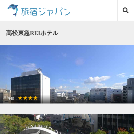
コ
旅宿ジャパン
ン
テ
ン
ツ
高松東急REIホテル
へ
ス
キ
ッ
プ
★★★★
星評価 :
女子だけの旅に最適