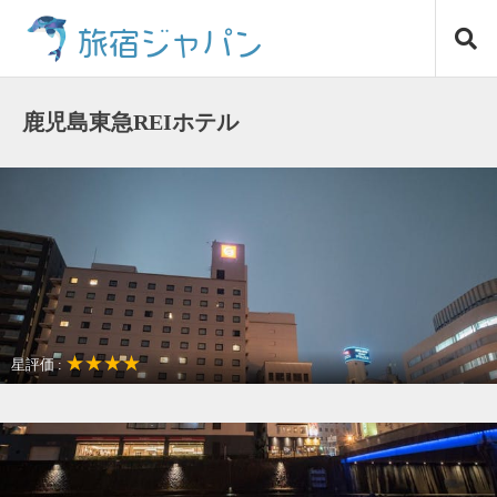
コ
旅宿ジャパン
ン
テ
ン
ツ
鹿児島東急REIホテル
へ
ス
キ
ッ
プ
★★★★
星評価 :
アクセスが良い