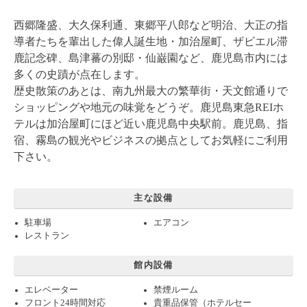
西郷隆盛、大久保利通、東郷平八郎など明治、大正の指
導者たちを輩出した偉人誕生地・加治屋町、ザビエル滞
鹿記念碑、島津蕃の別邸・仙巌園など、鹿児島市内には
多くの史蹟が点在します。
歴史散策のあとは、南九州最大の繁華街・天文館通りで
ショッピングや地元の味覚をどうぞ。鹿児島東急REIホ
テルは加治屋町にほど近い鹿児島中央駅前。鹿児島、指
宿、霧島の観光やビジネスの拠点としてお気軽にご利用
下さい。
主な設備
駐車場
エアコン
レストラン
館内設備
エレベーター
禁煙ルーム
フロント24時間対応
貴重品保管（ホテルセー