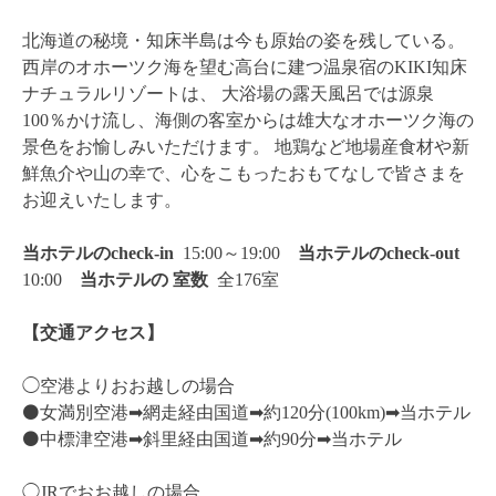
北海道の秘境・知床半島は今も原始の姿を残している。
西岸のオホーツク海を望む高台に建つ温泉宿のKIKI知床
ナチュラルリゾートは、 大浴場の露天風呂では源泉
100％かけ流し、海側の客室からは雄大なオホーツク海の
景色をお愉しみいただけます。 地鶏など地場産食材や新
鮮魚介や山の幸で、心をこもったおもてなしで皆さまを
お迎えいたします。
当ホテルのcheck-in
15:00～19:00
当ホテルのcheck-out
10:00
当ホテルの
室数
全176室
【交通アクセス】
◯空港よりおお越しの場合
⚫️女満別空港➡︎網走経由国道➡︎約120分(100km)➡︎当ホテル
⚫️中標津空港➡︎斜里経由国道➡︎約90分➡︎当ホテル
◯JRでおお越しの場合