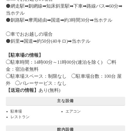
⚫️網走駅➡︎釧網線➡︎知床斜里駅➡︎下車➡︎路線バス➡︎60分➡︎
当ホテル
⚫️釧路駅➡︎摩周経由➡︎国道➡︎約3時間30分➡︎当ホテル
◯車でおお越しの場合
⚫️斜里➡︎国道➡︎約50分(40キロ)➡︎当ホテル
【駐車場の情報】
◯駐車時間：14時00分～11時00分(連泊を除く) ◯料
金：宿泊者無料
◯駐車場スペース：制限なし ◯駐車場台数：100台 屋
外 ◯バレーサービス：なし
【送迎の情報】
あり(無料)
主な設備
駐車場
エアコン
レストラン
館内設備