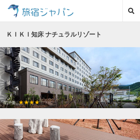
コ
旅宿ジャパン
ン
テ
ン
ツ
ＫＩＫＩ知床 ナチュラルリゾート
へ
ス
キ
ッ
プ
★★★★
星評価 :
温泉リゾート
景色や自然が美しい