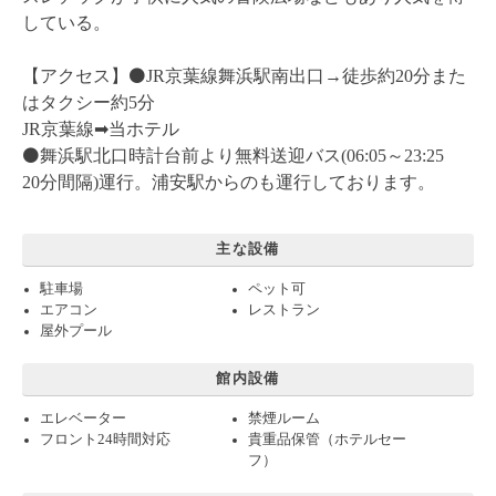
している。
【アクセス】⚫️JR京葉線舞浜駅南出口→徒歩約20分また
はタクシー約5分
JR京葉線➡︎当ホテル
⚫️舞浜駅北口時計台前より無料送迎バス(06:05～23:25
20分間隔)運行。浦安駅からのも運行しております。
主な設備
駐車場
ペット可
エアコン
レストラン
屋外プール
館内設備
エレベーター
禁煙ルーム
フロント24時間対応
貴重品保管（ホテルセー
フ）