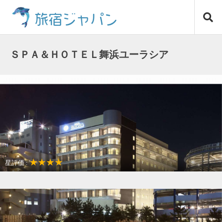
コ
旅宿ジャパン
ン
テ
ン
ツ
ＳＰＡ＆ＨＯＴＥＬ舞浜ユーラシア
へ
ス
キ
ッ
プ
★★★★
星評価 :
女子だけの旅に最適