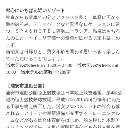
都心にいちばん近いリゾート
東京からも電車で20分とアクセスも良く、車窓に広がる
海や街並み、テーマパークなど贅沢なロケーションに建
つ、ＳＰＡ＆ＨＯＴＥＬ舞浜ユーラシア。温泉はもちろ
んのこと、ベイエリア随一の景色が広がる眺望も楽しめ
ます。
宿泊又は日帰りと、男女年齢を問わず思いっきり楽しん
でいただけることでしょう。
当ホテルのcheck-in
15:00～24:00
当ホテルのcheck-ou
t
10:00
当ホテルの
室数
全289室
【
浦安市運動公園
】
浦安市運動公園陸上競技場は日本陸上競技連盟、第4種公
認の陸上競技兼球技場。平成27年(2015年)に約
6
年にわた
る工事を終え竣工した。浦安プロバスケットの試合も催
される、アリーナや最新設備が充実するトレーニングル
ームなどがある総合体育館をはじめ、船を模した木製ア
スレチックが子供に人気の冒険広場などもあり人気を博