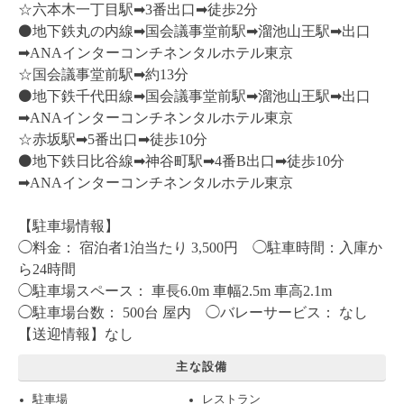
☆六本木一丁目駅➡︎3番出口➡︎徒歩2分
⚫️
地下鉄丸の内線➡︎国会議事堂前駅➡︎溜池山王駅➡︎出口
➡︎ANAインターコンチネンタルホテル東京
☆国会議事堂前駅➡︎約13分
⚫️
地下鉄千代田線➡︎国会議事堂前駅➡︎溜池山王駅➡︎出口
➡︎ANAインターコンチネンタルホテル東京
☆赤坂駅➡︎5番出口➡︎徒歩10分
⚫️
地下鉄日比谷線➡︎神谷町駅➡︎4番B出口➡︎徒歩10分
➡︎ANAインターコンチネンタルホテル東京
【駐車場情報】
◯料金： 宿泊者1泊当たり 3,500円 ◯駐車時間：入庫か
ら24時間
◯駐車場スペース： 車長6.0m 車幅2.5m 車高2.1m
◯駐車場台数： 500台 屋内 ◯バレーサービス： なし
【送迎情報】なし
主な設備
駐車場
レストラン