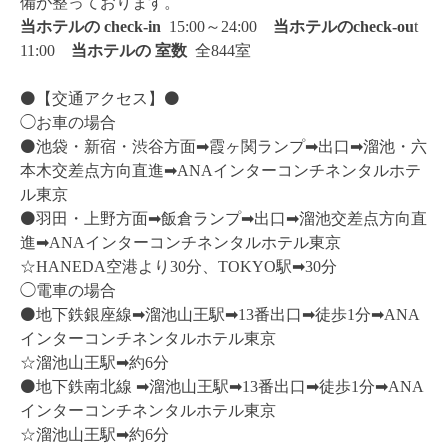
備が整っております。
当ホテルの check-in
15:00～24:00
当ホテルのcheck-ou
t
11:00
当ホテルの
室数
全844室
⚫️【交通アクセス】⚫️
◯お車の場合
⚫️
池袋・新宿・渋谷方面➡︎霞ヶ関ランプ➡︎出口➡︎溜池・六
本木交差点方向直進➡︎ANAインターコンチネンタルホテ
ル東京
⚫️
羽田・上野方面➡︎飯倉ランプ➡︎出口➡︎溜池交差点方向直
進➡︎ANAインターコンチネンタルホテル東京
☆HANEDA空港より30分、TOKYO駅➡︎30分
◯電車の場合
⚫️
地下鉄銀座線➡︎溜池山王駅➡︎13番出口➡︎徒歩1分➡︎ANA
インターコンチネンタルホテル東京
☆溜池山王駅➡︎約6分
⚫️
地下鉄南北線 ➡︎溜池山王駅➡︎13番出口➡︎徒歩1分➡︎ANA
インターコンチネンタルホテル東京
☆溜池山王駅➡︎約6分