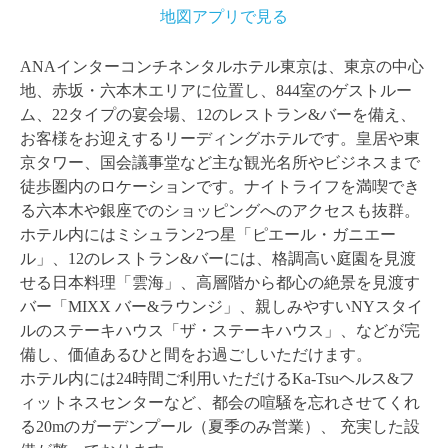
地図アプリで見る
ANAインターコンチネンタルホテル東京は、東京の中心
地、赤坂・六本木エリアに位置し、844室のゲストルー
ム、22タイプの宴会場、12のレストラン&バーを備え、
お客様をお迎えするリーディングホテルです。皇居や東
京タワー、国会議事堂など主な観光名所やビジネスまで
徒歩圏内のロケーションです。ナイトライフを満喫でき
る六本木や銀座でのショッピングへのアクセスも抜群。
ホテル内にはミシュラン2つ星「ピエール・ガニエー
ル」、12のレストラン&バーには、格調高い庭園を見渡
せる日本料理「雲海」、高層階から都心の絶景を見渡す
バー「MIXX バー&ラウンジ」、親しみやすいNYスタイ
ルのステーキハウス「ザ・ステーキハウス」、などが完
備し、価値あるひと間をお過ごしいただけます。
ホテル内には24時間ご利用いただけるKa-Tsuヘルス&フ
ィットネスセンターなど、都会の喧騒を忘れさせてくれ
る20mのガーデンプール（夏季のみ営業）、 充実した設