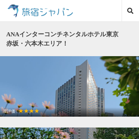
コ
旅宿ジャパン
ン
テ
ン
ツ
ANAインターコンチネンタルホテル東京
へ
赤坂・六本木エリア！
ス
キ
ッ
プ
★★★★
星評価 :
アクセスが良い