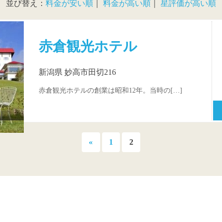
並び替え：
料金が安い順
｜
料金が高い順
｜
星評価が高い順
赤倉観光ホテル
新潟県 妙高市田切216
赤倉観光ホテルの創業は昭和12年。当時の[…]
前
«
1
2
の
記
事