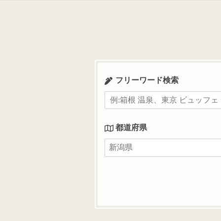
コ
ン
テ
ン
ツ
へ
ス
フリーワード検索
キ
ッ
プ
都道府県