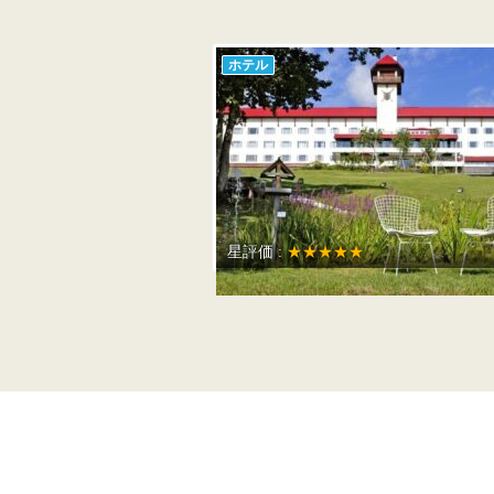
ホテル
星評価 :
★★★★★
投
稿
の
ペ
ー