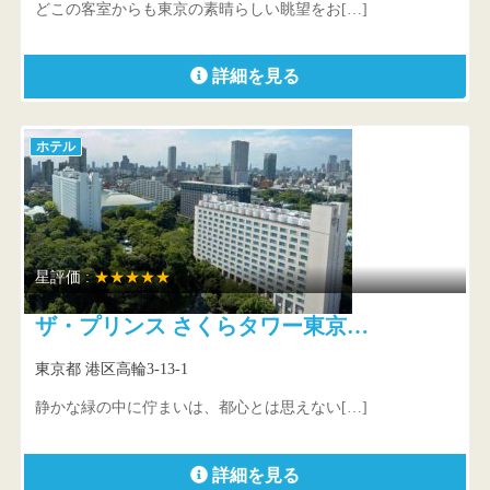
どこの客室からも東京の素晴らしい眺望をお[…]
詳細を見る
ホテル
星評価 :
★★★★★
ザ・プリンス さくらタワー東京…
東京都 港区高輪3-13-1
静かな緑の中に佇まいは、都心とは思えない[…]
詳細を見る