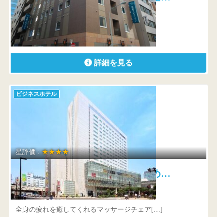
東京都 中央区京橋2-11-1
浅草のご観光や人気のTDLや新名所東京ス[…]
詳細を見る
ビジネスホテル
星評価 :
★★★★
レム秋葉原 よい眠りのため…
東京都 千代田区神田佐久間町1-6-5
全身の疲れを癒してくれるマッサージチェア[…]