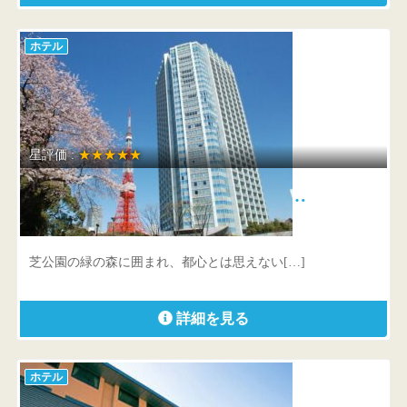
ホテル
星評価 :
★★★★★
ザ・プリンス パークタワー東京…
東京都 港区芝公園4-8-1
芝公園の緑の森に囲まれ、都心とは思えない[…]
詳細を見る
ホテル