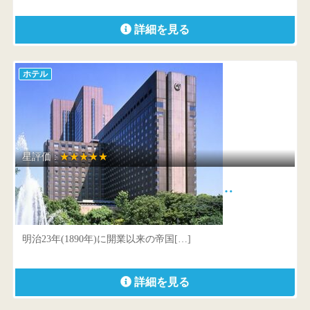
詳細を見る
ホテル
星評価 :
★★★★★
帝国ホテル 東京 インペリア…
東京都 千代田区内幸町1-1-1
明治23年(1890年)に開業以来の帝国[…]
詳細を見る