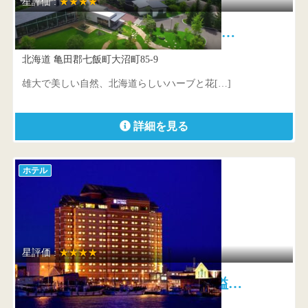
星評価 :
★★★★
函館大沼 鶴雅リゾート エプイ …
北海道 亀田郡七飯町大沼町85-9
雄大で美しい自然、北海道らしいハーブと花[…]
詳細を見る
ホテル
星評価 :
★★★★
ラビスタ函館ベイ 異国情緒溢…