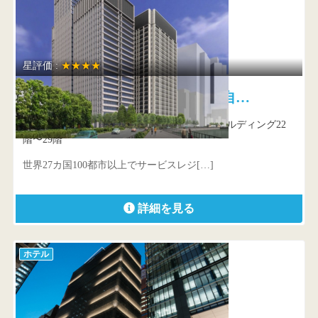
星評価 :
★★★★
アスコット丸の内東京 ご自…
東京都 千代田区大手町1-1-1 大手町パークビルディング22
階〜29階
世界27カ国100都市以上でサービスレジ[…]
詳細を見る
ホテル