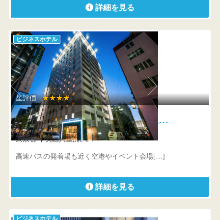
詳細を見る
ビジネスホテル
星評価 :
★★★★
スーパーホテルPremier東京駅八…
東京都 中央区八重洲2-2-7
高速バスの発着場も近く空港やイベント会場[…]
詳細を見る
ビジネスホテル