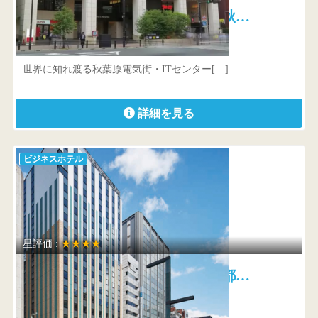
秋葉原ワシントンホテル 秋…
東京都 千代田区神田佐久間町1-8-3
世界に知れ渡る秋葉原電気街・ITセンター[…]
詳細を見る
ビジネスホテル
星評価 :
★★★★
三井ガーデンホテル京橋 首都…
東京都 中央区京橋1-3-6