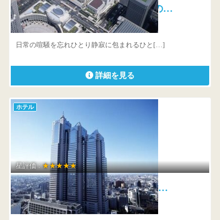
京王プラザホテル 高層からの…
東京都 新宿区西新宿2-2-1
日常の喧騒を忘れひとり静寂に包まれるひと[…]
詳細を見る
ホテル
星評価 :
★★★★★
パーク ハイアット 東京 39階…
東京都 新宿区西新宿3-7-1-2