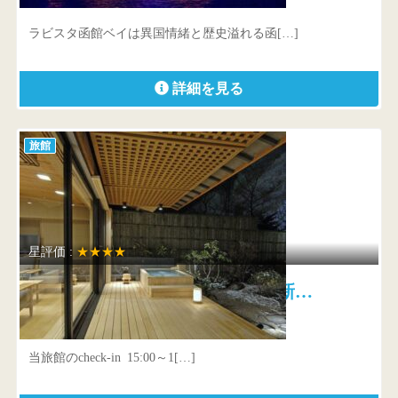
北海道 函館市豊川町12-6
ラビスタ函館ベイは異国情緒と歴史溢れる函[…]
詳細を見る
旅館
星評価 :
★★★★
奥伊香保 旅邸 諧暢楼 新…
群馬県 渋川市伊香保町伊香保香湯5-4
当旅館のcheck-in 15:00～1[…]