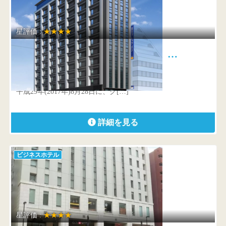
星評価 :
★★★★
京王プレッソイン東京駅八重洲 …
東京都 中央区京橋1丁目4-1
平成29年(2017年)8月28日に、グ[…]
詳細を見る
ビジネスホテル
星評価 :
★★★★