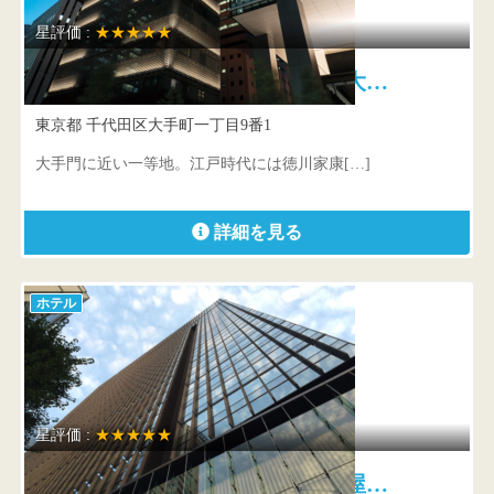
星評価 :
★★★★★
星のや東京 塔の日本旅館 大…
東京都 千代田区大手町一丁目9番1
大手門に近い一等地。江戸時代には徳川家康[…]
詳細を見る
ホテル
星評価 :
★★★★★
アマン東京 伝統的な日本家屋…