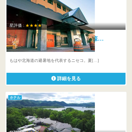
星評価 :
★★★★
ニセコ昆布温泉 ホテル甘露の森…
北海道 虻田郡ニセコ町ニセコ415
もはや北海道の避暑地を代表するニセコ。夏[…]
詳細を見る
ホテル