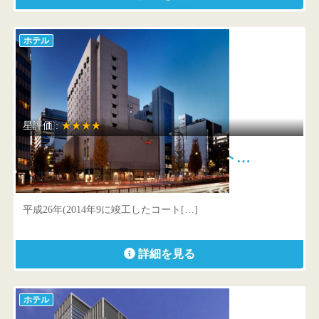
ホテル
星評価 :
★★★★
コートヤード・バイ・マリオット…
東京都 中央区京橋2-1-3
平成26年(2014年9に竣工したコート[…]
詳細を見る
ホテル