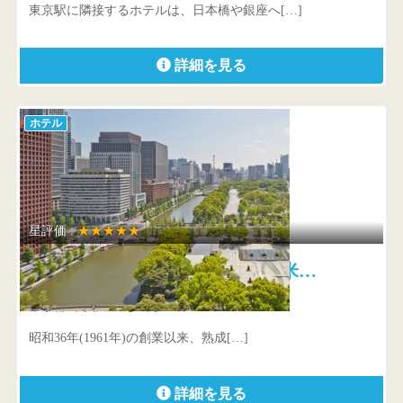
東京駅に隣接するホテルは、日本橋や銀座へ[…]
詳細を見る
ホテル
星評価 :
★★★★★
パレスホテル東京 全室45平米…
東京都 千代田区丸の内1-1-1
昭和36年(1961年)の創業以来、熟成[…]
詳細を見る