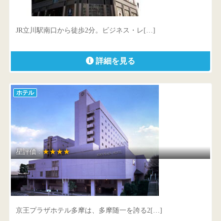
東京都 立川市柴崎町 3-7-16
JR立川駅南口から徒歩2分。ビジネス・レ[…]
詳細を見る
ホテル
星評価 :
★★★★
京王プラザホテル多摩
東京都 多摩市落合1-43
京王プラザホテル多摩は、多摩随一を誇る2[…]