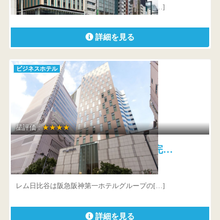
銀座エリアにもほど近い日本橋は、日本の古[…]
詳細を見る
ビジネスホテル
星評価 :
★★★★
レム日比谷 心地よい眠りの完…
東京都 千代田区有楽町1-2-1
レム日比谷は阪急阪神第一ホテルグループの[…]
詳細を見る