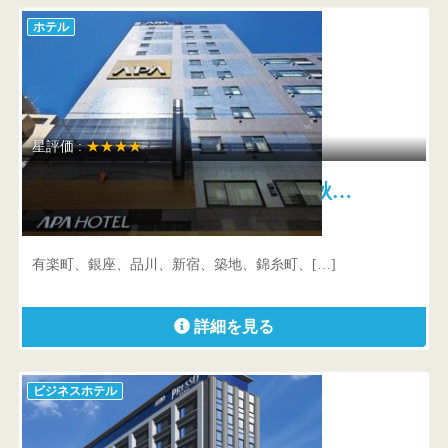
ホテル
星評価 :
★★★★
アパホテル〈秋葉原駅前〉 秋…
東京都 千代田区神田佐久間町2-13-20
有楽町、銀座、品川、新宿、築地、錦糸町、[…]
詳細を見る
ビジネスホテル