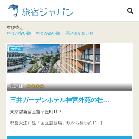
コ
旅宿ジャパン
ン
テ
ン
並び替え：
ツ
料金が安い順
｜
料金が高い順
｜
星評価が高い順
へ
ス
ホテル
キ
ッ
プ
星評価 :
★★★★
三井ガーデンホテル神宮外苑の杜…
東京都新宿区霞ヶ丘町11-3
都営大江戸線「国立競技場」駅から徒歩約1[…]