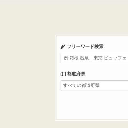
コ
ン
テ
ン
ツ
へ
ス
フリーワード検索
キ
ッ
プ
都道府県