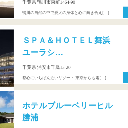
千葉県 鴨川市東町1464-90
鴨川の自然の中で愛犬の身体と心に向き合え[…]
ＳＰＡ＆ＨＯＴＥＬ舞浜
ユーラシ…
千葉県 浦安市千鳥13-20
都心にいちばん近いリゾート 東京からも電[…]
ホテルブルーベリーヒル
勝浦