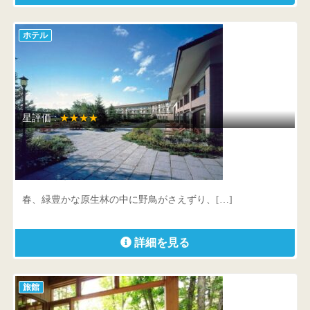
ホテル
星評価 :
★★★★
プレジデントリゾート軽井沢
群馬県 吾妻郡長野原町北軽井沢2032-16
春、緑豊かな原生林の中に野鳥がさえずり、[…]
詳細を見る
旅館