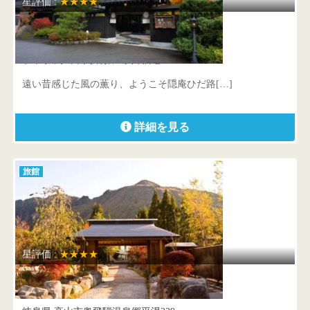
星評価 :
★★★★
隠庵 ひだ路
岐阜県 高山市奥飛騨温泉郷福地687
遠い昔感じた風の薫り、ようこそ隠庵ひだ路[…]
詳細を見る
旅館
星評価 :
★★★★
匠の宿 深山桜庵