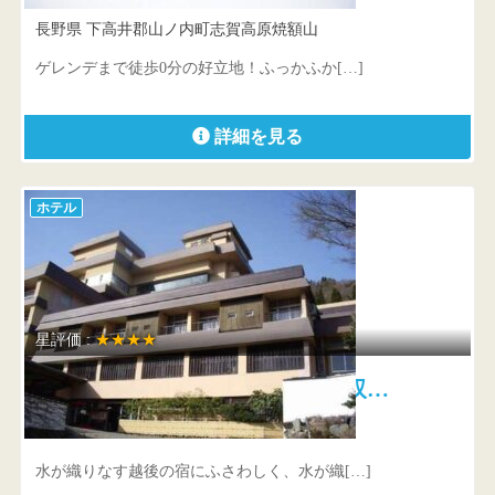
長野県 下高井郡山ノ内町志賀高原焼額山
ゲレンデまで徒歩0分の好立地！ふっかふか[…]
詳細を見る
ホテル
星評価 :
★★★★
水が織りなす越後の宿 ホテル双…
新潟県 南魚沼郡湯沢町大字湯沢419
水が織りなす越後の宿にふさわしく、水が織[…]