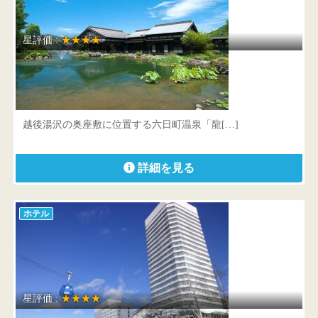
星評価 :
★★★★
温泉御宿 龍言
新潟県 南魚沼市坂戸79
越後湯沢の奥座敷に位置する六日町温泉「龍[…]
詳細を見る
ホテル
星評価 :
★★★★