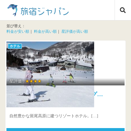
コ
旅宿ジャパン
ン
テ
ン
並び替え：
ツ
料金が安い順
｜
料金が高い順
｜
星評価が高い順
へ
ス
ホテル
キ
ッ
プ
星評価 :
★★★★
斑尾東急リゾート ホテルタング…
長野県 上水内郡信濃町古海3575-8
自然豊かな斑尾高原に建つリゾートホテル。[…]