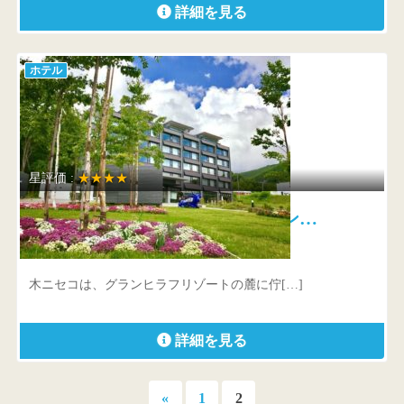
詳細を見る
ホテル
星評価 :
★★★★
木ニセコ ナチュラルモダン…
北海道 虻田郡倶知安町字山田183-43
木ニセコは、グランヒラフリゾートの麓に佇[…]
詳細を見る
投
前
«
1
2