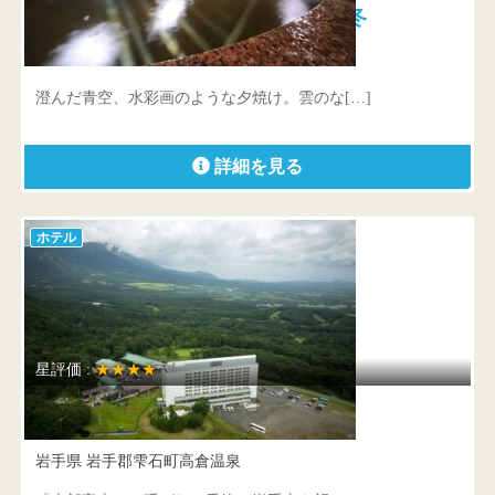
安比八幡平の食の宿 四季館彩冬
岩手県 八幡平市赤坂田254-9
澄んだ青空、水彩画のような夕焼け。雲のな[…]
詳細を見る
ホテル
星評価 :
★★★★
雫石プリンスホテル
岩手県 岩手郡雫石町高倉温泉