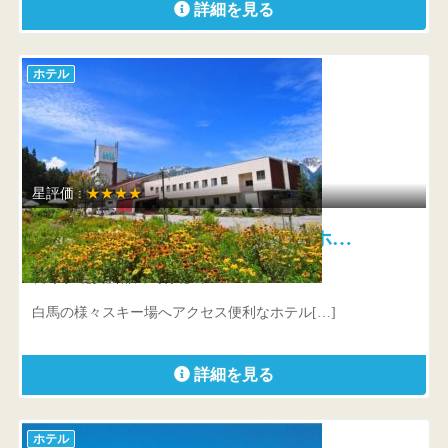
詳細を見る
ホテル
星評価 :
★★★★
白馬姫川温泉 白馬ハイランドホ…
長野県 北安曇郡白馬村北城21582
白馬の様々スキー場へアクセス便利なホテル[…]
詳細を見る
ホテル