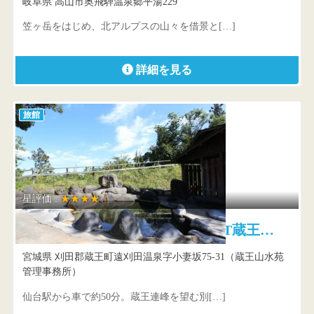
岐阜県 高山市奥飛騨温泉郷平湯229
笠ヶ岳をはじめ、北アルプスの山々を借景と[…]
詳細を見る
旅館
星評価 :
★★★★
たびの邸宅 HOMANN CONCEPT蔵王…
宮城県 刈田郡蔵王町遠刈田温泉字小妻坂75-31（蔵王山水苑
管理事務所）
仙台駅から車で約50分。蔵王連峰を望む別[…]