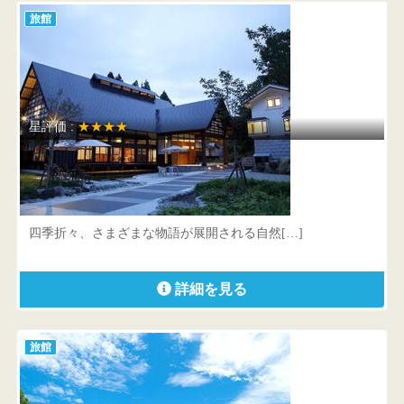
旅館
星評価 :
★★★★
里山十帖
新潟県 南魚沼市大沢1209-6
四季折々、さまざまな物語が展開される自然[…]
詳細を見る
旅館