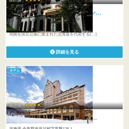
ルスツリゾートホテル＆コンベン…
北海道 虻田郡留寿都村字泉川13
周囲を国立公園に囲まれた北海道を代表する[…]
詳細を見る
ホテル
星評価 :
★★★★
キロロ トリビュートポートフォ…
北海道 余市郡赤井川村字常盤128-1