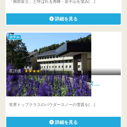
「南部富士」と呼ばれる秀峰・岩手山を望み[…]
詳細を見る
ホテル
星評価 :
★★★★
ニセコノーザンリゾート・アンヌ…
北海道 虻田郡ニセコ町字ニセコ480-1
世界トップクラスのパウダースノーの雪質を[…]
詳細を見る