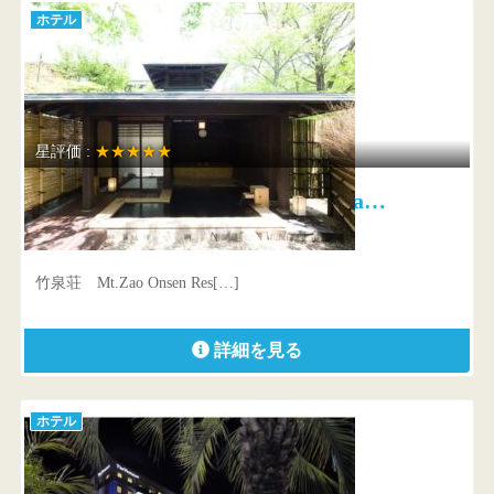
ホテル
星評価 :
★★★★★
竹泉荘 Mt.Zao Onsen Resort &a…
宮城県 刈田郡蔵王町遠刈田温泉字上ノ原88-11
竹泉荘 Mt.Zao Onsen Res[…]
詳細を見る
ホテル