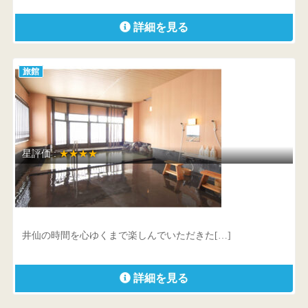
詳細を見る
旅館
星評価 :
★★★★
越後湯澤 HATAGO井仙
新潟県 南魚沼郡湯沢町大字湯沢2455
井仙の時間を心ゆくまで楽しんでいただきた[…]
詳細を見る