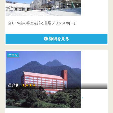
苗場プリンスホテル
新潟県 南魚沼郡湯沢町三国
全1,224室の客室を誇る苗場プリンスホ[…]
詳細を見る
ホテル
星評価 :
★★★★
ロックウッド・ホテル＆スパ [ …
青森県 西津軽郡鯵ヶ沢町鯵ヶ沢高原