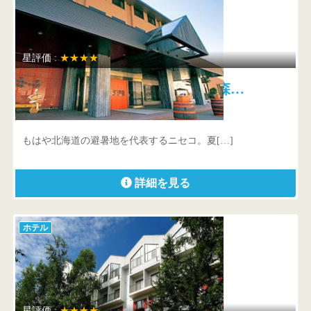
星評価 :
★★★★
ニセコ昆布温泉 ホテル甘露の森…
北海道 虻田郡ニセコ町ニセコ415
もはや北海道の避暑地を代表するニセコ。夏[…]
詳細を見る
ホテル
星評価 :
★★★★