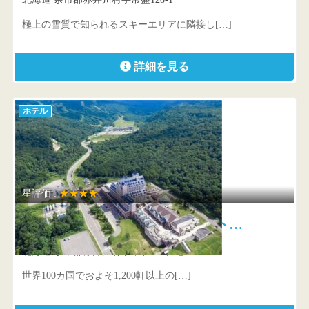
極上の雪質で知られるスキーエリアに隣接し[…]
詳細を見る
ホテル
星評価 :
★★★★
シェラトン北海道キロロリゾート…
北海道 余市郡赤井川村字常磐650番地
世界100カ国でおよそ1,200軒以上の[…]