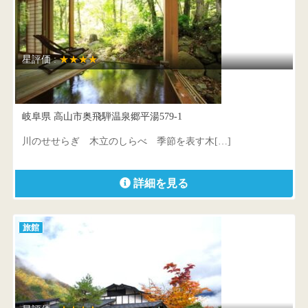
星評価 :
★★★★
もずも
岐阜県 高山市奥飛騨温泉郷平湯579-1
川のせせらぎ 木立のしらべ 季節を表す木[…]
詳細を見る
旅館