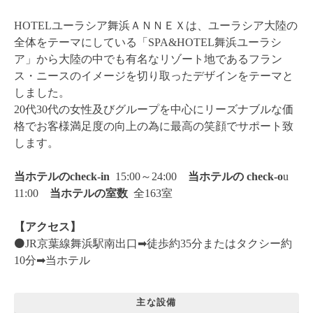
HOTELユーラシア舞浜ＡＮＮＥＸは、ユーラシア大陸の
全体をテーマにしている「SPA&HOTEL舞浜ユーラシ
ア」から大陸の中でも有名なリゾート地であるフラン
ス・ニースのイメージを切り取ったデザインをテーマと
しました。
20代30代の女性及びグループを中心にリーズナブルな価
格でお客様満足度の向上の為に最高の笑顔でサポート致
します。
当ホテルのcheck-in
15:00～24:00
当ホテルの check-o
u
11:00
当ホテルの
室数
全163室
【アクセス】
⚫️JR京葉線舞浜駅南出口➡︎徒歩約35分またはタクシー約
10分➡︎当ホテル
主な設備