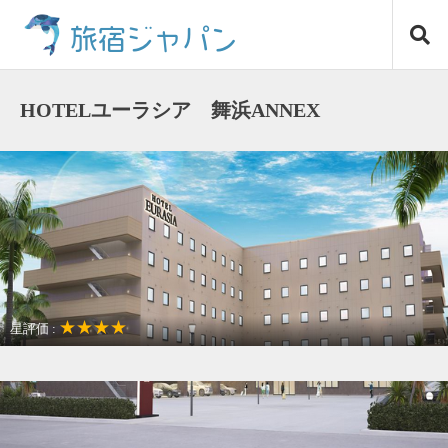
コ
旅宿ジャパン
ン
テ
ン
ツ
HOTELユーラシア 舞浜ANNEX
へ
ス
キ
ッ
プ
★★★★
星評価 :
オーシャンビュー