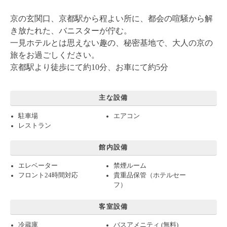
京の玄関口、京都駅から程よい所に、都会の喧騒から解
き放たれた、バニスターが佇む。
一見ホテルとは思えない趣の、秘密基地で、大人の京の
旅をお過ごしください。
京都駅より徒歩にて約10分、お車にて約5分
主な設備
駐車場
エアコン
レストラン
館内設備
エレベーター
禁煙ルーム
フロント24時間対応
貴重品保管（ホテルセー
フ）
客室設備
冷蔵庫
バスアメニティ (無料)