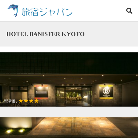
コ
旅宿ジャパン
ン
テ
ン
ツ
HOTEL BANISTER KYOTO
へ
ス
キ
ッ
プ
★★★★
星評価 :
観光名所が近い