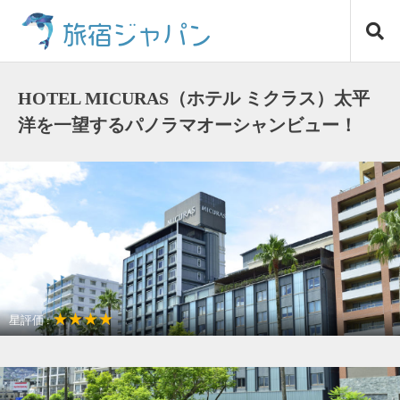
コ
旅宿ジャパン
ン
テ
ン
ツ
HOTEL MICURAS（ホテル ミクラス）太平
へ
洋を一望するパノラマオーシャンビュー！
ス
キ
ッ
プ
★★★★
星評価 :
温泉リゾート