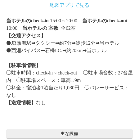
地図アプリで見る
当ホテルのcheck-in
15:00～20:00
当ホテルのcheck-out
10:00
当ホテルの
室数
全62室
【交通アクセス】
⚫️JR熱海駅➡︎タクシー➡︎約7分➡︎徒歩12分➡︎当ホテル
⚫️西湘バイパス➡︎石橋I.C.➡︎約20km➡︎当ホテル
【駐車場情報】
◯駐車時間：check-in～check-out ◯駐車場台数：27台屋
内 ◯駐車場スペース：車高1.9m
◯料金：宿泊者1泊当たり1,080円 ◯バレーサービス：
なし
【送迎情報】
なし
主な設備