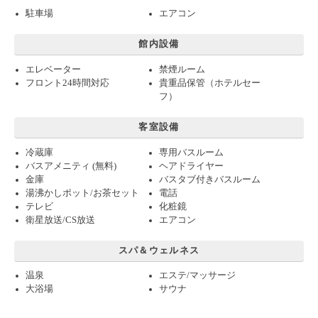
駐車場
エアコン
館内設備
エレベーター
禁煙ルーム
フロント24時間対応
貴重品保管（ホテルセー
フ）
客室設備
冷蔵庫
専用バスルーム
バスアメニティ (無料)
ヘアドライヤー
金庫
バスタブ付きバスルーム
湯沸かしポット/お茶セット
電話
テレビ
化粧鏡
衛星放送/CS放送
エアコン
スパ＆ウェルネス
温泉
エステ/マッサージ
大浴場
サウナ