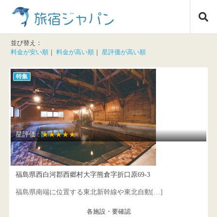
コ
旅宿ジャパン
ン
テ
ン
並び替え：
ツ
料金が安い順
｜
料金が高い順
｜
星評価が高い順
へ
ス
特集
キ
ッ
プ
星評価 :
★★★★★
西郷村観光協会
福島県西白河郡西郷村大字熊倉字折口原69-3
福島県南端に位置する東北新幹線や東北自動[…]
各施設・要確認