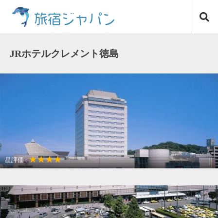
コ
旅宿ジャパン
ン
テ
ン
ツ
JRホテルクレメント徳島
へ
ス
キ
ッ
プ
★★★★
星評価 :
観光名所が近い